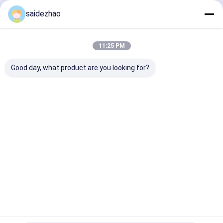
এক্রাইলিক সিএনসি মেশিন
চালিয়ে
saidezhao
পিসিডি কাটার সরঞ্জাম
11:25 PM
ডায়মন্ড পলিশিং সরঞ্জাম
আমাদের বিভাগসমূহ
Good day, what product are you looking for?
Chamfer মিলিং কাটার
এক্রাইলিক খোদাই টুল
সহায়ক ফিক্সচার
এক্রাইলিক মেশিন
এক্রাইলিক এজ
এক্রাইলিক কাটিং
বেঞ্চ বাফার পোল
পোলিশার
মেশিন
কাপড়ের চাকা পলিশিং মেশিন
এক্রাইলিক ট্রিমিং মেশিন
বাড়ি
আমাদের
আমাদের সাথে যোগাযোগ
Desktop
Site
সম্পর্কে
করুন
সাইট ম্যাপ
গোপনীয়তা নীতি