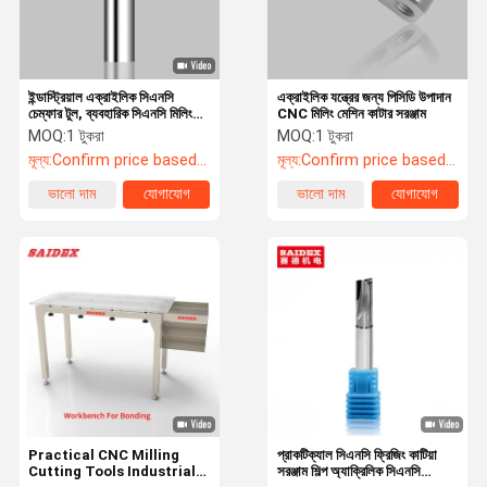
ইন্ডাস্ট্রিয়াল এক্রাইলিক সিএনসি
এক্রাইলিক যন্ত্রের জন্য পিসিডি উপাদান
চেম্ফার টুল, ব্যবহারিক সিএনসি মিলিং
CNC মিলিং মেশিন কাটার সরঞ্জাম
কাটিং টুল
MOQ:
1 টুকরা
MOQ:
1 টুকরা
মূল্য:
Confirm price based on product
মূল্য:
Confirm price based on product
ভালো দাম
যোগাযোগ
ভালো দাম
যোগাযোগ
বাড়ি
পণ্য
আমাদের সম্বন্ধে
কারখানা পরিদর্শন
Practical CNC Milling
প্রাকটিক্যাল সিএনসি ফ্রিজিং কাটিয়া
Cutting Tools Industrial
সরঞ্জাম শিল্প অ্যাক্রিলিক সিএনসি