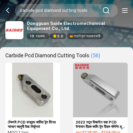
Dongguan Saide Electromechanical
Equipment Co., Ltd.
19
5.0
যাচাইকৃত সরবরাহকারী
YEARS
Carbide Pcd Diamond Cutting Tools
(56)
টেকসই PCD ডায়মন্ড কাটিয়া টুল টিনের
2022 নতুন ডিজাইন করা PCD
আবরণ বহুমুখী উচ্চ নির্ভুলতা
উপাদান হীরক কাটিং টুল হীরক পলিশিং ছুরি
অ্যাক্রিলিক পলিশিংয়ের জন্য ফাইন ছুরি
MOQ:
1 টুকরা
মূল্য:
$128.00 - $158.00/sets