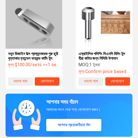
নতুন ডিজাইন উত্স প্রস্তুতকারক পুরু ছুরি
এক্রাইলিক পলিশিং সিএনসি মিলিং টুল
বৃত্তাকার হ্যান্ডেল ডায়মন্ড কাটিং টুল
হীরা কাটার জন্য পিসিডি উপাদান
মূল্য:
$100.00/sets >=1 sets
MOQ:
1 টুকরা
মূল্য:
Confirm price based on product
ভালো দাম
যোগাযোগ
ভালো দাম
যোগাযোগ
আপনার সময় বাঁচান
আমাদের সাথে সেরা পণ্য যোগাযোগ করুন।
আপনার প্রয়োজনীয়তা দিন