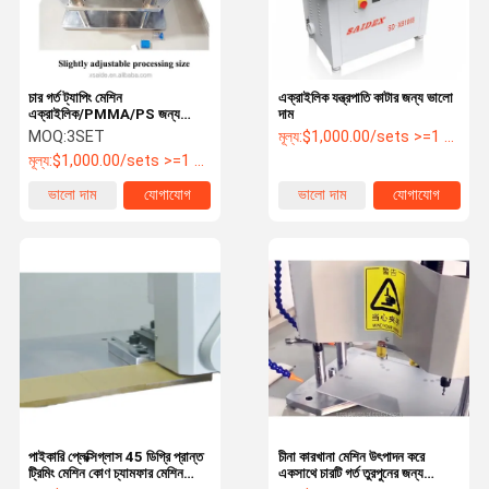
চার গর্ত ট্যাপিং মেশিন
এক্রাইলিক যন্ত্রপাতি কাটার জন্য ভালো
এক্রাইলিক/PMMA/PS জন্য
দাম
ড্রিলিং মেশিন
MOQ:
3SET
মূল্য:
$1,000.00/sets >=1 sets
মূল্য:
$1,000.00/sets >=1 sets
ভালো দাম
যোগাযোগ
ভালো দাম
যোগাযোগ
বাড়ি
পণ্য
আমাদের সম্বন্ধে
কারখানা পরিদর্শন
পাইকারি প্লেক্সিগ্লাস 45 ডিগ্রি প্রান্ত
চীনা কারখানা মেশিন উৎপাদন করে
ট্রিমিং মেশিন কোণ চ্যামফার মেশিন
একসাথে চারটি গর্ত তুরপুনের জন্য