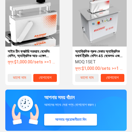
সাইড চীন ফ্যাক্টরি সরবরাহ বেভেলিং
অ্যাক্রিলিক গ্রুভ মেকার অ্যাক্রিলিক
মেশিন, অ্যাক্রিলিক আর-এঙ্গেল
যথার্থ ট্রিমিং মেশিন 45 বেভেলড এজ
চ্যামফারিং মেশিন কাটতে পারে
অটোমেটিক চ্যামফারিং মেশিন
মূল্য:
$1,000.00/sets >=1 sets
MOQ:
1SET
PMMA/PS/MS/PC এর জন্য
মূল্য:
$1,000.00/sets >=1 sets
ভালো দাম
যোগাযোগ
ভালো দাম
যোগাযোগ
আপনার সময় বাঁচান
আমাদের সাথে সেরা পণ্য যোগাযোগ করুন।
আপনার প্রয়োজনীয়তা দিন