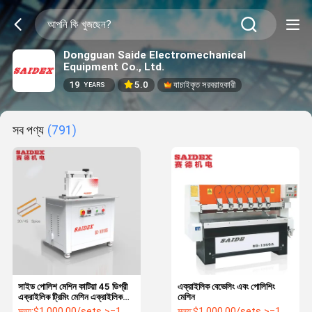
Dongguan Saide Electromechanical
Equipment Co., Ltd.
19
5.0
যাচাইকৃত সরবরাহকারী
YEARS
সব পণ্য
(791)
সাইড পোলিশ মেশিন কাটিয়া 45 ডিগ্রী
এক্রাইলিক বেভেলিং এবং পোলিশিং
এক্রাইলিক ট্রিমিং মেশিন এক্রাইলিক
মেশিন
গোলাকার প্রান্ত চ্যামফারিং মেশিন
মূল্য:
$1,000.00/sets >=1 sets
মূল্য:
$1,000.00/sets >=1 sets