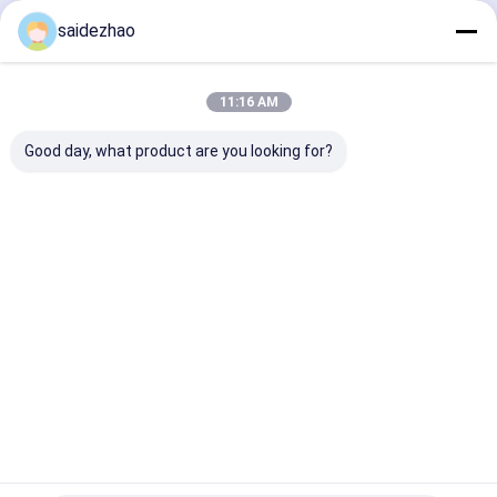
এক্রাইলিক সিএনসি মেশিন
চালিয়ে
saidezhao
পিসিডি কাটার সরঞ্জাম
11:16 AM
ডায়মন্ড পলিশিং সরঞ্জাম
আমাদের বিভাগসমূহ
Good day, what product are you looking for?
Chamfer মিলিং কাটার
এক্রাইলিক খোদাই টুল
সহায়ক ফিক্সচার
এক্রাইলিক মেশিন
এক্রাইলিক এজ
এক্রাইলিক কাটিং
বেঞ্চ বাফার পোল
পোলিশার
মেশিন
কাপড়ের চাকা পলিশিং মেশিন
এক্রাইলিক ট্রিমিং মেশিন
বাড়ি
আমাদের
আমাদের সাথে যোগাযোগ
Desktop
Site
সম্পর্কে
করুন
সাইট ম্যাপ
গোপনীয়তা নীতি