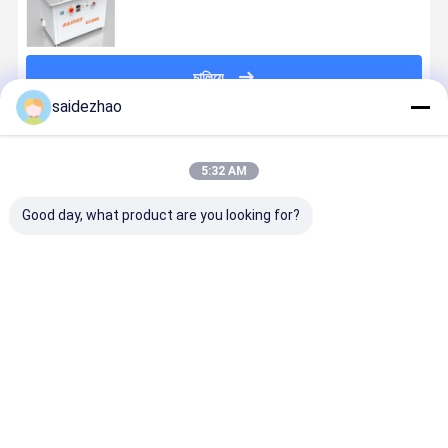
চালিয়ে
saidezhao
প্রস্তাবিত পণ্য
5:32 AM
Good day, what product are you looking for?
P1080 মিনি
220V
2022 Acrylic
পাইকারি প্লেক্সিগ
পলিশিং মেশিনটি 30
50HZ/60HZ
edeg
45 ডিগ্রি প্রান্
মিমি পর্যন্ত পুরুত্ব
এক্রাইলিক R3 /
polishing
ট্রিমিং মেশিন ক
পলিশ করতে পারে এবং
R4 / R5 গোলাকার
machine SD-
চ্যামফার মেশিন
পলিশিং অ্যাঙ্গেল 0
কোণ পলিশিং এবং
XB1065 High
এক্রাইলিক প্রান
ভালো দাম
ভালো দাম
ভালো দাম
ভালো দাম
থেকে 60 ডিগ্রি
ট্রিমিং মেশিন
Speed
চ্যামফারিং পলিশি
পর্যন্ত
বিনিময়যোগ্য ছুরি
Trimming
মেশিন
সামঞ্জস্যযোগ্য।
মিটার 45 ডিগ্রি
Machine
বেভেলড এজ
চ্যামফারিং মেশিন