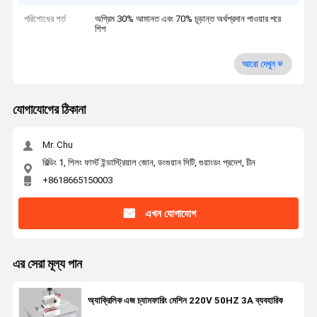
পরিশোধের শর্ত
অগ্রিম 30% আমানত এবং 70% চূড়ান্ত অর্থপ্রদান পাওয়ার পরে
শিপ
আরো দেখুন
যোগাযোগের ঠিকানা
Mr. Chu
বিল্ডিং 1, শিলং ফার্স্ট ইন্ডাস্ট্রিয়াল জোন, ডংগুয়ান সিটি, গুয়াংডং প্রদেশ, চীন
+8618665150003
এখন যোগাযোগ
এর সেরা মূল্য পান
অ্যাক্রিলিক এজ চ্যামফারিং মেশিন 220V 50HZ 3A ব্যবহারিক