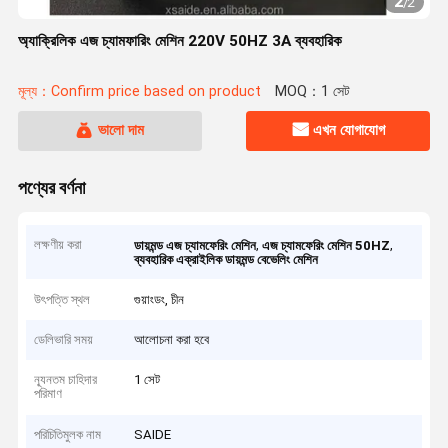
2
/
2
অ্যাক্রিলিক এজ চ্যামফারিং মেশিন 220V 50HZ 3A ব্যবহারিক
মূল্য：Confirm price based on product
MOQ：1 সেট
ভালো দাম
এখন যোগাযোগ
পণ্যের বর্ণনা
লক্ষণীয় করা
,
,
ডায়মন্ড এজ চ্যামফেরিং মেশিন
এজ চ্যামফেরিং মেশিন 50HZ
ব্যবহারিক এক্রাইলিক ডায়মন্ড বেভেলিং মেশিন
উৎপত্তি স্থল
গুয়াংডং, চীন
ডেলিভারি সময়
আলোচনা করা হবে
ন্যূনতম চাহিদার
1 সেট
পরিমাণ
পরিচিতিমুলক নাম
SAIDE