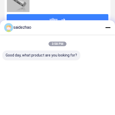
চালিয়ে
saidezhao
প্রস্তাবিত পণ্য
3:58 PM
Good day, what product are you looking for?
বলিষ্ঠ ব্যবহারিক
Multiscene
এক্রাইলিক ডায়মন্ড
টিনের আবরণ 
ডায়মন্ড কাটিং টুল,
ডায়মন্ড CNC মিলিং
কাটার জন্য ব্যবহারিক
মিলিং টুল টেকসই 
মাল্টিফাংশনাল টুল
টুল এক্রাইলিক
CNC মিলিং টুল টিন
গতির এক্রাইলিক
সিএনসি মিলিং
পলিশিং জন্য
প্রলিপ্ত
কাটিং
লাইটওয়েট
ভালো দাম
ভালো দাম
ভালো দাম
ভালো দাম