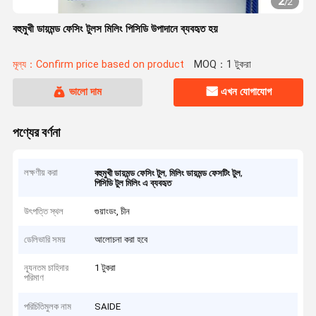
2
/
2
বহুমুখী ডায়মন্ড ফেসিং টুলস মিলিং পিসিডি উপাদানে ব্যবহৃত হয়
মূল্য：Confirm price based on product
MOQ：1 টুকরা
ভালো দাম
এখন যোগাযোগ
পণ্যের বর্ণনা
লক্ষণীয় করা
,
,
বহুমুখী ডায়মন্ড ফেসিং টুল
মিলিং ডায়মন্ড ফেসটিং টুল
পিসিডি টুল মিলিং এ ব্যবহৃত
উৎপত্তি স্থল
গুয়াংডং, চীন
ডেলিভারি সময়
আলোচনা করা হবে
ন্যূনতম চাহিদার
1 টুকরা
পরিমাণ
পরিচিতিমুলক নাম
SAIDE