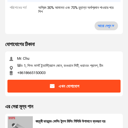
পরিশোধের শর্ত
অগ্রিম 30% আমানত এবং 70% চূড়ান্ত অর্থপ্রদান পাওয়ার পরে
শিপ
আরো দেখুন
যোগাযোগের ঠিকানা
Mr. Chu
বিল্ডিং 1, শিলং ফার্স্ট ইন্ডাস্ট্রিয়াল জোন, ডংগুয়ান সিটি, গুয়াংডং প্রদেশ, চীন
+8618665150003
এখন যোগাযোগ
এর সেরা মূল্য পান
বহুমুখী ডায়মন্ড ফেসিং টুলস মিলিং পিসিডি উপাদানে ব্যবহৃত হয়