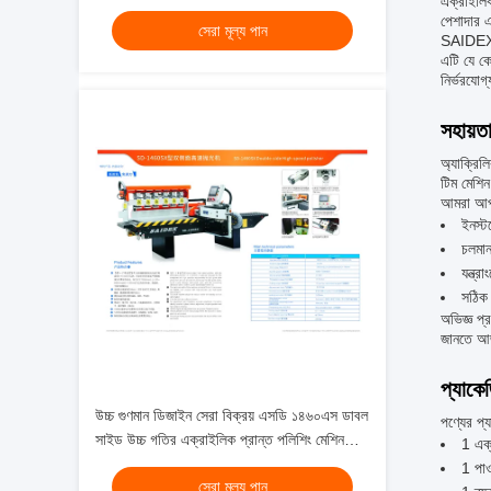
এক্রাইলিক
মেশিনঅ্যাক্রিলিক জন্য
পেশাদার 
সেরা মূল্য পান
SAIDEX এক
এটি যে কো
নির্ভরযোগ
সহায়ত
অ্যাক্রিল
টিম মেশিন
আমরা আপনা
ইনস্
চলমান
যন্ত্
সঠিক 
অভিজ্ঞ প্
জানতে আ
প্যাকে
উচ্চ গুণমান ডিজাইন সেরা বিক্রয় এসডি ১৪৬০এস ডাবল
পণ্যের প্
সাইড উচ্চ গতির এক্রাইলিক প্রান্ত পলিশিং মেশিন
1 এক্
সরবরাহকারী
1 পাও
সেরা মূল্য পান