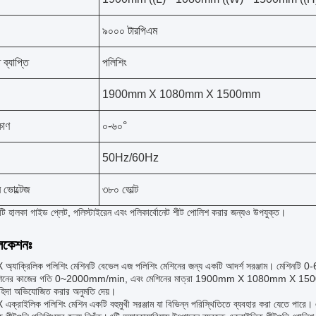
৯০০০ টারপিএম
ব্যাপ্তি
পলিশিং
1900mm X 1080mm X 1500mm
কোণ
০-৬০°
50Hz/60Hz
র ভোল্টেজ
৩৮০ ভোল্ট
টি হালকা গাইড প্লেট, পলিস্টাইরেন এবং পলিকার্বোনেট শীট পোলিশ করার জন্যও উপযুক্ত।
লিকেশনঃ
্যাক্রিলিক পলিশিং মেশিনটি বেভেল এজ পলিশিং মেশিনের জন্য একটি আদর্শ সরঞ্জাম। মেশিনটি 0-
িনের কাজের গতি 0~2000mm/min, এবং মেশিনের মাত্রা 1900mm X 1080mm X 1500mm হয়। মে
াহিদা অভিযোজিত করার অনুমতি দেয়।
্রাইলিক পলিশিং মেশিন একটি বহুমুখী সরঞ্জাম যা বিভিন্ন পরিস্থিতিতে ব্যবহার করা যেতে পারে। এটি 