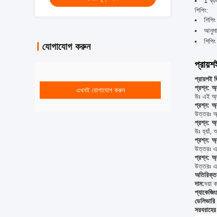
1 ব্য
শিপিং:
শিপিং 
আনুমা
শিপিং
যোগাযোগ করুন
প্রায়শ
প্রায়শই জ
প্রশ্ন: অ্
এখনই যোগাযোগ করুন
উঃ এই অ্য
প্রশ্ন: অ
উত্তরঃ অ্
প্রশ্ন: অ
উঃ হ্যাঁ,
প্রশ্ন: অ
উত্তরঃ এক
প্রশ্ন: অ
উত্তরঃ এ
অতিরিক্ত 
দাম:
দয়া 
প্যাকেজিং
ডেলিভারি 
সরবরাহের 