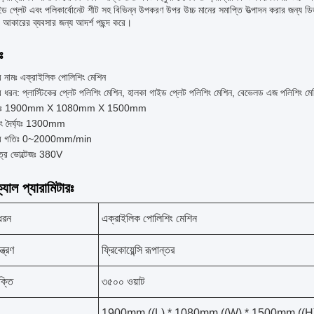
ড প্লেট এবং পলিকার্বোনেট শীট সহ বিভিন্ন উপকরণ উপর উচ্চ মানের সমাপ্তি উত্পাদন করার জন্য ডি
 আকারের ব্যবসার জন্য আদর্শ পছন্দ করে।
ঃ
র নামঃ এক্রাইলিক পোলিশিং মেশিন
র ধরন: প্লাস্টিকের প্লেট পলিশিং মেশিন, হালকা গাইড প্লেট পলিশিং মেশিন, বেভেলড এজ পলিশিং মে
্রাঃ 1900mm X 1080mm X 1500mm
িং দৈর্ঘ্যঃ 1300mm
ের গতিঃ 0~2000mm/min
ত্র ভোল্টেজঃ 380V
যাল প্যারামিটারঃ
ধরন
এক্রাইলিক পোলিশিং মেশিন
্ত্রণ
ফ্রিকোয়েন্সি রূপান্তর
ক্তি
৩৫০০ ওয়াট
1900mm ((L) * 1080mm ((W) * 1500mm ((H