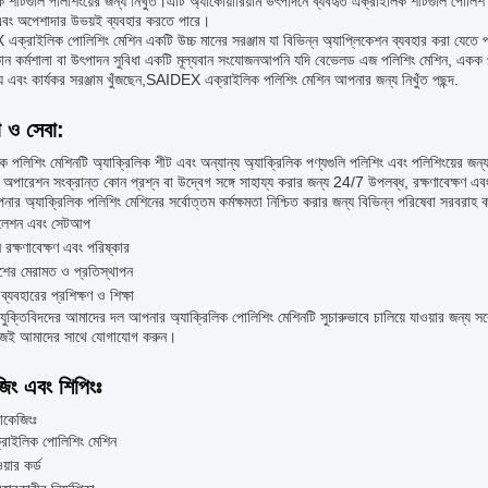
 শীটগুলি পলিশিংয়ের জন্য নিখুঁত।এটি অ্যাকোয়ারিয়াম উৎপাদনে ব্যবহৃত এক্রাইলিক শীটগুলি পোল
এবং অপেশাদার উভয়ই ব্যবহার করতে পারে।
্রাইলিক পোলিশিং মেশিন একটি উচ্চ মানের সরঞ্জাম যা বিভিন্ন অ্যাপ্লিকেশন ব্যবহার করা যেতে 
ন কর্মশালা বা উৎপাদন সুবিধা একটি মূল্যবান সংযোজনআপনি যদি বেভেলড এজ পলিশিং মেশিন, একক পা
্য এবং কার্যকর সরঞ্জাম খুঁজছেন,SAIDEX এক্রাইলিক পলিশিং মেশিন আপনার জন্য নিখুঁত পছন্দ.
া ও সেবা:
িক পলিশিং মেশিনটি অ্যাক্রিলিক শীট এবং অন্যান্য অ্যাক্রিলিক পণ্যগুলি পলিশিং এবং পলিশিংয়ের জ
 অপারেশন সংক্রান্ত কোন প্রশ্ন বা উদ্বেগ সঙ্গে সাহায্য করার জন্য 24/7 উপলব্ধ, রক্ষণাবেক্ষণ এ
র অ্যাক্রিলিক পলিশিং মেশিনের সর্বোত্তম কর্মক্ষমতা নিশ্চিত করার জন্য বিভিন্ন পরিষেবা সরবরাহ কর
টলেশন এবং সেটআপ
 রক্ষণাবেক্ষণ এবং পরিষ্কার
রাংশের মেরামত ও প্রতিস্থাপন
ব্যবহারের প্রশিক্ষণ ও শিক্ষা
রযুক্তিবিদদের আমাদের দল আপনার অ্যাক্রিলিক পোলিশিং মেশিনটি সুচারুভাবে চালিয়ে যাওয়ার জন্য 
জই আমাদের সাথে যোগাযোগ করুন।
জিং এবং শিপিংঃ
যাকেজিংঃ
রাইলিক পোলিশিং মেশিন
য়ার কর্ড