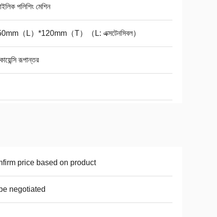
াইলিক পলিশিং মেশিন
50mm（L）*120mm（T）（L: এক্সটেনসিবল）
োয়েন্সি রূপান্তর
firm price based on product
be negotiated