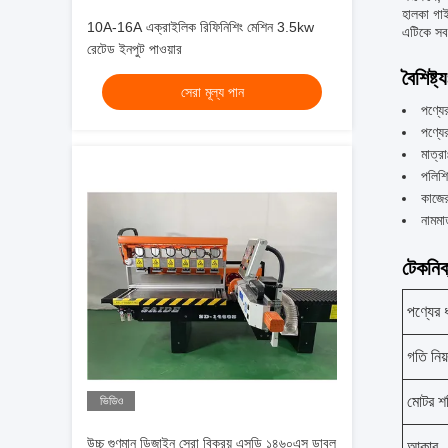
হালকা গাই
10A-16A এক্রাইলিক রিফিনিশিং মেশিন 3.5kw
এটিকে সব
রেটেড ইনপুট পাওয়ার
বৈশিষ্ট্য
সেরা মূল্য পান
পণ্যে
পণ্যে
মাত
পলিশ
কাজ
নামমা
টেকনিক্
পণ্যের 
গতি নিয়ন
মোটর শ
ভিডিও
উচ্চ গুণমান ডিজাইন সেরা বিক্রয় এসডি ১৪৬০এস ডাবল
আকার