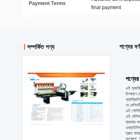
Payment Terms
final payment
পণ্যের বর্ণ
সম্পর্কিত পণ্য
পণ্যের 
এই অ্যাক্
উপকরণ পো
অ্যাক্রিল
যে মেশিন
এই পোলিশি
এই মেশিনট
ব্যবহার ক
এক্রাইলিক
দ্রুত সাম
সংক্ষেপে,