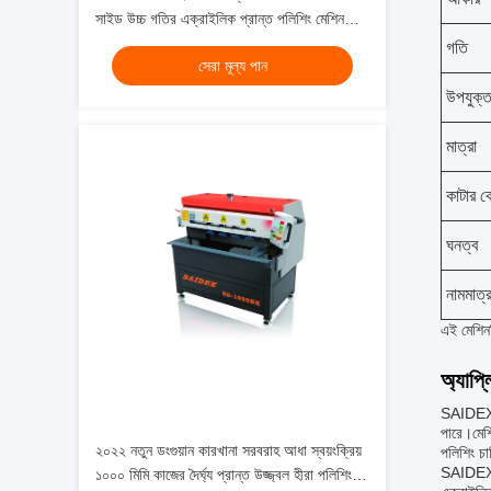
সাইড উচ্চ গতির এক্রাইলিক প্রান্ত পলিশিং মেশিন
সরবরাহকারী
গতি
সেরা মূল্য পান
উপযুক্ত 
মাত্রা
কাটার 
ঘনত্ব
নামমাত্
এই মেশিন
অ্যাপ্
SAIDEX অ
পারে।মেশ
২০২২ নতুন ডংগুয়ান কারখানা সরবরাহ আধা স্বয়ংক্রিয়
পলিশিং চ
SAIDEX এক
১০০০ মিমি কাজের দৈর্ঘ্য প্রান্ত উজ্জ্বল হীরা পলিশিং