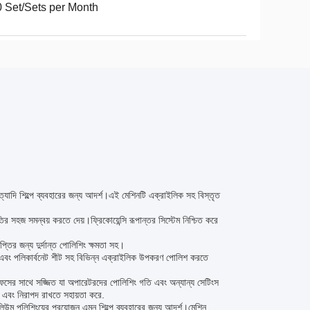
 Set/Sets per Month
্যাদি শিল্পে ব্যবহারের জন্য আদর্শ।এই মেশিনটি এক্রাইলিক সহ বিস্তৃত
তির সহজ সমন্বয় করতে দেয়।ফ্রিকোয়েন্সি রূপান্তর সিস্টেম নিশ্চিত করে
তির জন্য দুর্দান্ত পোলিশিং ক্ষমতা সহ।
েট এবং পলিকার্বনেট শীট সহ বিভিন্ন এক্রাইলিক উপকরণ পোলিশ করতে
রফেসের সাথে সজ্জিত যা অপারেটরদের পোলিশিং গতি এবং অন্যান্য সেটিংস
র এবং নিরাপদ রাখতে সহায়তা করে.
িউম পলিশিংয়ের প্রয়োজন এমন শিল্পে ব্যবহারের জন্য আদর্শ।মেশিন