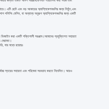
িশ করার জন্যও একটি আদর্শ সরঞ্জামমেশিনটি পরিচালনা করা সহজ এবং
পারে। এটি ছোট এবং বড় আকারের অ্যাপ্লিকেশনগুলির জন্য নিখুঁত,এবং
শ পলিশিং মেশিন, বা অন্যান্য অনুরূপ অ্যাপ্লিকেশনগুলির জন্য একটি
ন্য ডিজাইন করা একটি শক্তিশালী সরঞ্জাম।আমাদের প্রযুক্তিগত সহায়তা
বং মেরামত।
ি, যার মধ্যে রয়েছেঃ
সর্বোচ্চ স্তরের সহায়তা এবং পরিষেবা সরবরাহ করতে নিবেদিত। আরও