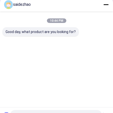
জন্য সেগ মোটর
saidezhao
বাড়ি
আমাদের
আমাদের সাথে যোগাযোগ
Desktop
Site
সম্পর্কে
করুন
10:44 PM
সাইট ম্যাপ
গোপনীয়তা নীতি
গুণ
এক্রাইলিক মেশিন
চীন কারখানা.Copyright © 2026 Dongguan Saide
Good day, what product are you looking for?
Electromechanical Equipment Co., Ltd.. All Rights Reserved.
বাড়ি
পণ্য
আমাদের সম্বন্ধে
কারখানা পরিদর্শন