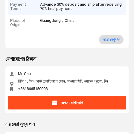
Payment
Advance 30% deposit and ship after receiving
Terms
70% final payment
Place of
Guangdong，China
Origin
আরো দেখুন
যোগাযোগের ঠিকানা
Mr. Chu
বিল্ডিং 1, শিলং ফার্স্ট ইন্ডাস্ট্রিয়াল জোন, ডংগুয়ান সিটি, গুয়াংডং প্রদেশ, চীন
+8618665150003
এখন যোগাযোগ
এর সেরা মূল্য পান