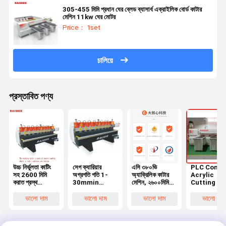
305-455 মিমি প্রধান ঘের ব্লেড ব্যাসার্ধ এক্রাইলিক বোর্ড কাটার
মেশিন 11kw ঘের মোটর
Price： 1set
চালিয়ে
প্রস্তাবিত পণ্য
উচ্চ নির্ভুলতা কাটিং
সেগ ক্যারিয়ার
এসি ৩৮০ভি
PLC Contr
সহ 2600 মিমি
অগ্রগতি গতি 1-
অ্যাক্রিলিক কাটার
Acrylic
করাত প্রস্থ
30mmin
মেশিন, ২৬০০মিমি
Cutting S
অ্যাক্রিলিক স্লাইসার
অ্যাক্রিলিক কাটিং
সয়িং দৈর্ঘ্য সহ,
Machine f
মেশিন, নির্ভুল
মেশিন 30mm অক্ষ
অ্যাক্রিলিক শিট
80-120mm
ভালো দাম
ভালো দাম
ভালো দাম
ভালো দাম
অ্যাক্রিলিক শীট
ডায়া প্রধান সেগ
কাটার প্রয়োজনীয়তা
Thickness
স্লাইসিং এবং শিল্প
ব্লেড এবং শক্তিশালী
পূরণের জন্য নির্মিত
নিশ্চিত করে
11kw মাথা শিল্পের