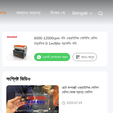
পণ্য
আমাদের সম্বন্ধে
ভিআর শো
Bengali
6000-12000rpm গতি এক্রাইলিক পোলিশিং মেশিন
বৈদ্যুতিক 0-1m/Min প্রসেসিং গতি
এখনই যোগাযোগ করুন
আরও জানুন
সংশ্লিষ্ট ভিডিও
ছোট কম্প্যাক্ট এক্রাইলিক পোলিশ
মেশিন সোজা প্রান্ত পোলিশ
এক্রাইলিক পলিশিং মেশিন
2025-07-25
01:06