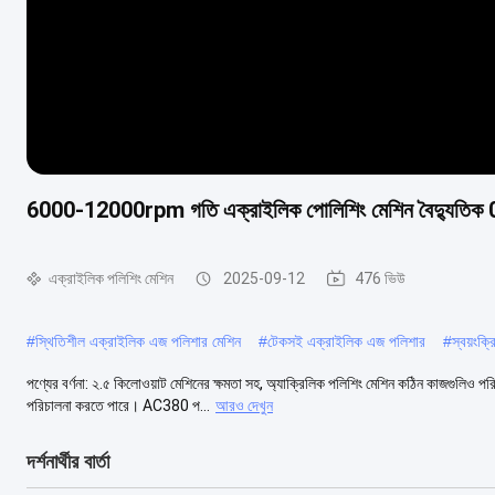
6000-12000rpm গতি এক্রাইলিক পোলিশিং মেশিন বৈদ্যুতিক 
এক্রাইলিক পলিশিং মেশিন
2025-09-12
476 ভিউ
#
স্থিতিশীল এক্রাইলিক এজ পলিশার মেশিন
#
টেকসই এক্রাইলিক এজ পলিশার
#
স্বয়ংক্
পণ্যের বর্ণনা: ২.৫ কিলোওয়াট মেশিনের ক্ষমতা সহ, অ্যাক্রিলিক পলিশিং মেশিন কঠিন কাজগুলিও
পরিচালনা করতে পারে। AC380 প...
আরও দেখুন
দর্শনার্থীর বার্তা